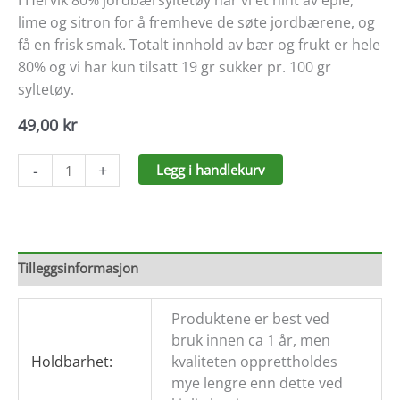
I Hervik 80% jordbærsyltetøy har vi et hint av eple,
lime og sitron for å fremheve de søte jordbærene, og
få en frisk smak. Totalt innhold av bær og frukt er hele
80% og vi har kun tilsatt 19 gr sukker pr. 100 gr
syltetøy.
49,00
kr
80%
-
+
Legg i handlekurv
Jordbærsyltetøy
med
hint
av
eple,
Tilleggsinformasjon
lime
&
Produktene er best ved
sitron
bruk innen ca 1 år, men
antall
Holdbarhet:
kvaliteten opprettholdes
mye lengre enn dette ved