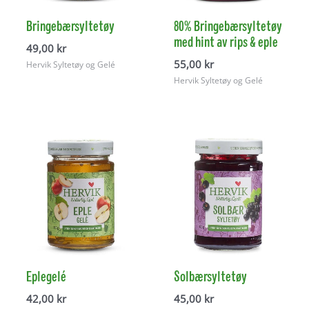
Bringebærsyltetøy
80% Bringebærsyltetøy
med hint av rips & eple
49,00
kr
55,00
kr
Hervik Syltetøy og Gelé
Hervik Syltetøy og Gelé
Eplegelé
Solbærsyltetøy
42,00
kr
45,00
kr